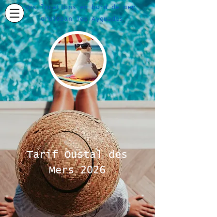
Vos locations en bord de mer
Gruissan les Ayguades
Tarif Oustal des
Mers 2026