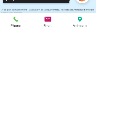
Nos prix comprennent : la location de l'appartement, les consommations d'énergie,
l'accès aux services.
Nos pri
x ne comprennent pas : les taxes de séjour, la caution (300 Euros, espèces ou
carte bancaire)
Phone
Email
Adresse
Supplément Week-end et jours fériés : + 5
€ par nuit
Avril : 3 -30 / Mai :
7-13-14-24
Sorry, the checkout page does not
Séjour minimum de 2 nuits, sauf Ascension
support sharing
Copied to clipboard
et Pentecôte 3 nuitées, du 01/08 au 22/08
: 5 nuitées
Les derniers avis de nos clients pour le
camping des Cannisses 8.42/1 0
Les derniers avis de nos clients pour
l'Oustal des Mers 8.81/10
SOGEREL DESTINATIONS
© 2025 by
Tous droits réservés