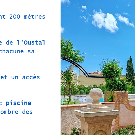
nt 200 mètres
ue de
l'Oustal
hacune sa
et un accès
.
ec
piscine
ombre des