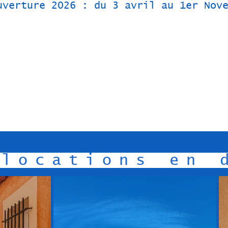
uverture 2026 : du 3 avril au 1er Nov
 locations en 