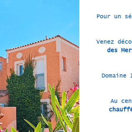
Pour un sé
Venez déc
des Me
Domaine 
Au ce
chauff