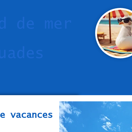
d de mer
uades
e vacances