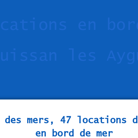
cations en bor
uissan les Ayg
 des mers, 47 locations d
en bord de mer