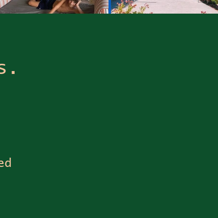
s.
ed