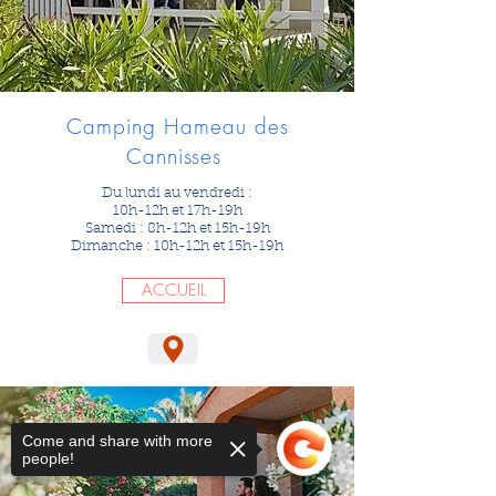
Camping Hameau des
Cannisses
Du lundi au vendredi :
10h-12h et 17h-19h
Samedi : 8h-12h et 15h-19h
Dimanche : 10h-12h et 15h-19h
ACCUEIL
Come and share with more
people!