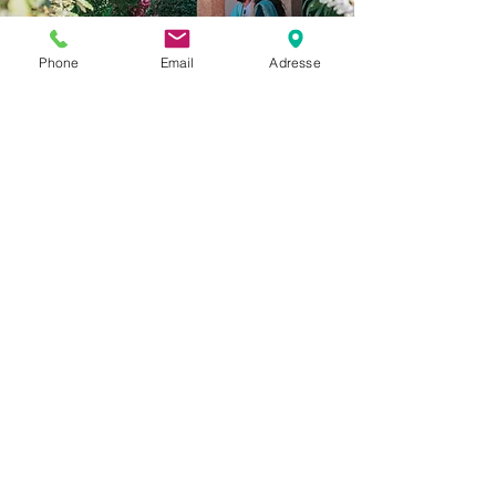
Phone
Email
Adresse
Sorry, the checkout page does not
support sharing
Copied to clipboard
Résidence l'Oustal des
Mers
Tous les jours
de 10h à 12h
et de 15h à 19h
ACCUEIL
Les derniers avis de nos clients pour le
camping des Cannisses 8.42/1 0