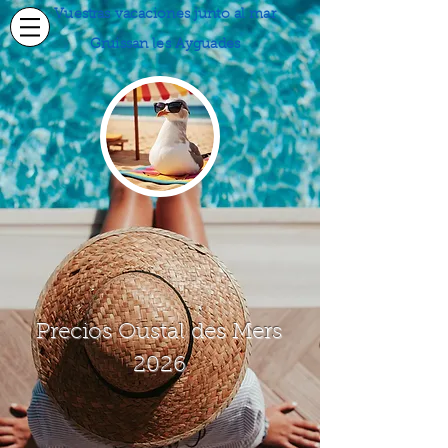
Vuestras vacaciones junto al mar
Gruissan les Ayguades
Precios Oustal des Mers
2026