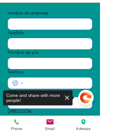
nombre de empresa
Apellido
Nombre de pila
Teléfono
Correo electrónico
Come and share with more
people!
DIRECCIÓN
Phone
Email
Adresse
Fecha de llegada