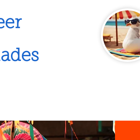
eer
uades