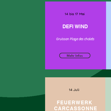
14 bis 17 Mai
DEFI WIND
Gruissan Plage des chalets
Mehr Infos
14 Juli
FEUERWERK
CARCASSONNE