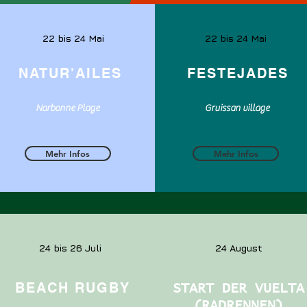
22 bis 24 Mai
22 bis 24 Mai
NATUR'AILES
FESTEJADES
Narbonne Plage
Gruissan village
Mehr Infos
Mehr Infos
24 bis 26 Juli
24 August
BEACH RUGBY
START DER VUELTA
(RADRENNEN)