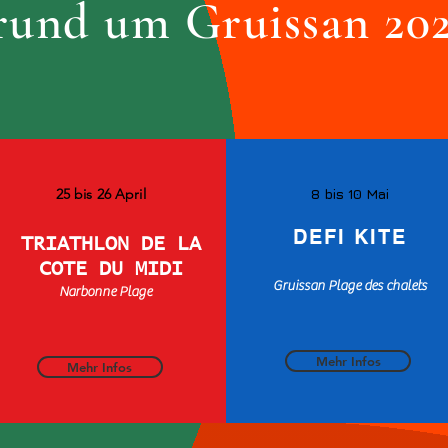
rund um Gruissan 20
25 bis 26 April
8 bis 10 Mai
DEFI KITE
TRIATHLON DE LA
COTE DU MIDI
Gruissan Plage des chalets
Narbonne Plage
Mehr Infos
Mehr Infos