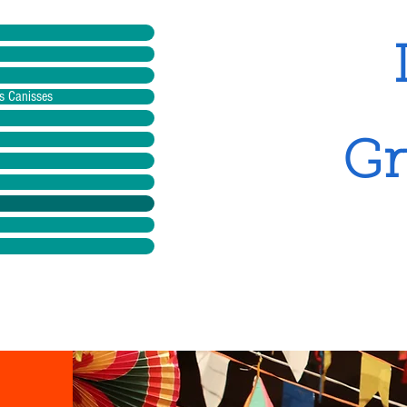
s Canisses
Gr